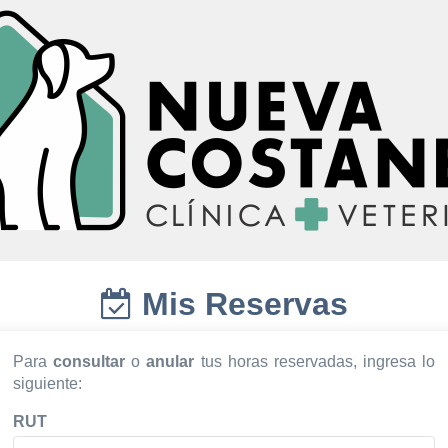
Mis Reservas
Para
consultar
o
anular
tus horas reservadas, ingresa lo
siguiente:
RUT